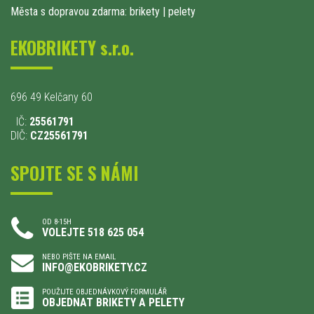
Města s dopravou zdarma: brikety
|
pelety
EKOBRIKETY s.r.o.
696 49 Kelčany 60
IČ:
25561791
DIČ:
CZ25561791
SPOJTE SE S NÁMI
OD 8-15H
VOLEJTE 518 625 054
NEBO PIŠTE NA EMAIL
INFO@EKOBRIKETY.CZ
POUŽIJTE OBJEDNÁVKOVÝ FORMULÁŘ
OBJEDNAT BRIKETY A PELETY