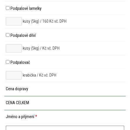
Podpalové lamelky
kusy (5kg) / 160 Kč vč. DPH
Podpalové dříví
kusy (5kg) /
Kč vč. DPH
Podpalovač
krabička /
Kč vč. DPH
Cena dopravy
CENA CELKEM
Jméno a příjmení
*