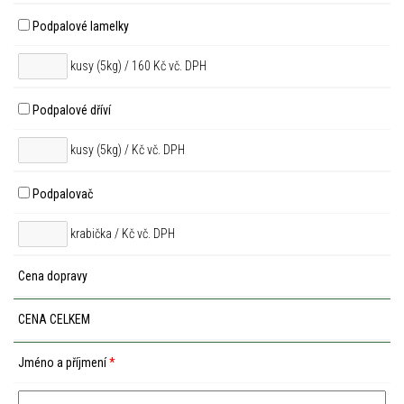
Podpalové lamelky
kusy (5kg) / 160 Kč vč. DPH
Podpalové dříví
kusy (5kg) /
Kč vč. DPH
Podpalovač
krabička /
Kč vč. DPH
Cena dopravy
CENA CELKEM
Jméno a příjmení
*