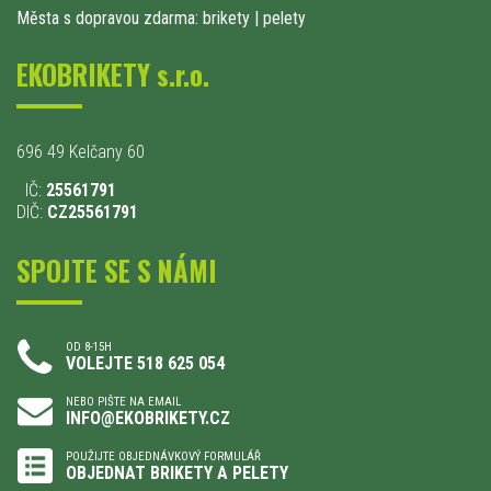
Města s dopravou zdarma: brikety
|
pelety
EKOBRIKETY s.r.o.
696 49 Kelčany 60
IČ:
25561791
DIČ:
CZ25561791
SPOJTE SE S NÁMI
OD 8-15H
VOLEJTE 518 625 054
NEBO PIŠTE NA EMAIL
INFO@EKOBRIKETY.CZ
POUŽIJTE OBJEDNÁVKOVÝ FORMULÁŘ
OBJEDNAT BRIKETY A PELETY