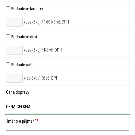
Podpalové lamelky
kusy (5kg) / 160 Kč vč. DPH
Podpalové dříví
kusy (5kg) /
Kč vč. DPH
Podpalovač
krabička /
Kč vč. DPH
Cena dopravy
CENA CELKEM
Jméno a příjmení
*