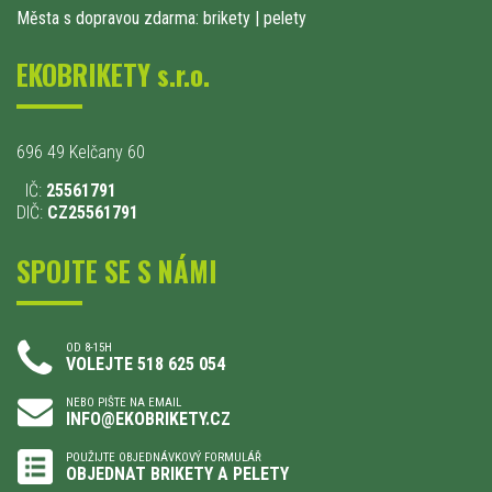
Města s dopravou zdarma: brikety
|
pelety
EKOBRIKETY s.r.o.
696 49 Kelčany 60
IČ:
25561791
DIČ:
CZ25561791
SPOJTE SE S NÁMI
OD 8-15H
VOLEJTE 518 625 054
NEBO PIŠTE NA EMAIL
INFO@EKOBRIKETY.CZ
POUŽIJTE OBJEDNÁVKOVÝ FORMULÁŘ
OBJEDNAT BRIKETY A PELETY