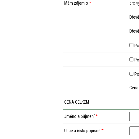
Mám zájem o
*
pro v
Dřevě
Dřevě
Po
Pod
Po
Cena
CENA CELKEM
Jméno a příjmení
*
Ulice a číslo popisné
*