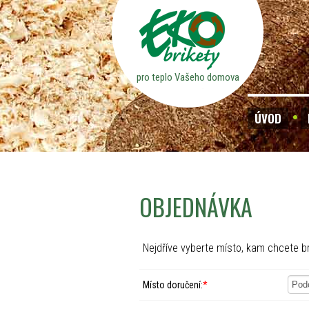
pro teplo Vašeho domova
ÚVOD
OBJEDNÁVKA
Nejdříve vyberte místo, kam chcete br
Místo doručení:
*