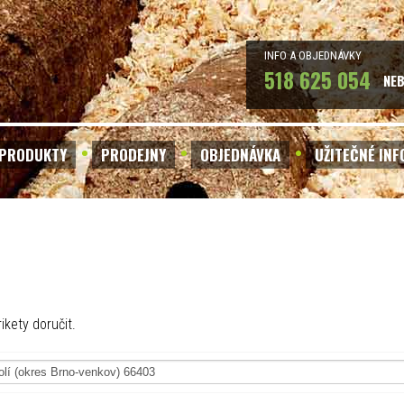
INFO A OBJEDNÁVKY
518 625 054
NE
PRODUKTY
PRODEJNY
OBJEDNÁVKA
UŽITEČNÉ IN
ikety doručit.