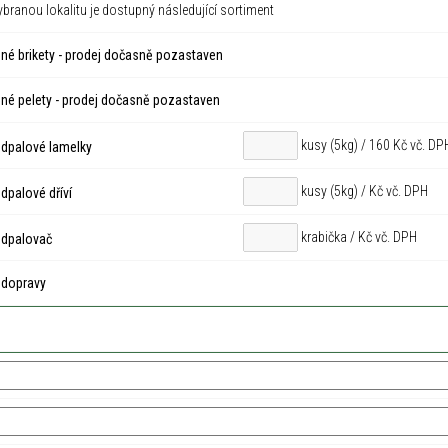
ybranou lokalitu je dostupný následující sortiment
né brikety - prodej dočasně pozastaven
né pelety - prodej dočasně pozastaven
kusy (5kg) / 160 Kč vč. DP
dpalové lamelky
kusy (5kg) /
Kč vč. DPH
palové dříví
krabička /
Kč vč. DPH
dpalovač
 dopravy