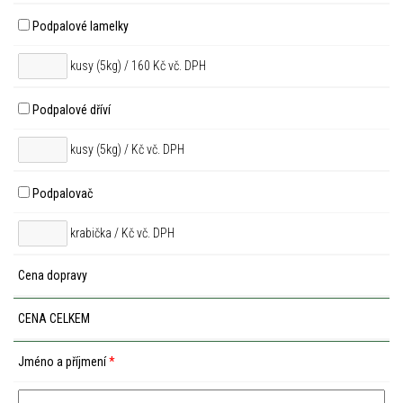
Podpalové lamelky
kusy (5kg) / 160 Kč vč. DPH
Podpalové dříví
kusy (5kg) /
Kč vč. DPH
Podpalovač
krabička /
Kč vč. DPH
Cena dopravy
CENA CELKEM
Jméno a příjmení
*