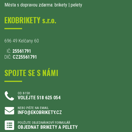
Města s dopravou zdarma: brikety
|
pelety
EKOBRIKETY s.r.o.
696 49 Kelčany 60
IČ:
25561791
DIČ:
CZ25561791
SPOJTE SE S NÁMI
OD 8-15H
VOLEJTE 518 625 054
NEBO PIŠTE NA EMAIL
INFO@EKOBRIKETY.CZ
POUŽIJTE OBJEDNÁVKOVÝ FORMULÁŘ
OBJEDNAT BRIKETY A PELETY