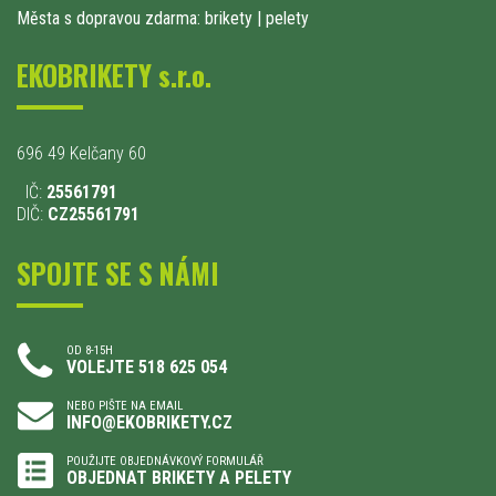
Města s dopravou zdarma: brikety
|
pelety
EKOBRIKETY s.r.o.
696 49 Kelčany 60
IČ:
25561791
DIČ:
CZ25561791
SPOJTE SE S NÁMI
OD 8-15H
VOLEJTE 518 625 054
NEBO PIŠTE NA EMAIL
INFO@EKOBRIKETY.CZ
POUŽIJTE OBJEDNÁVKOVÝ FORMULÁŘ
OBJEDNAT BRIKETY A PELETY