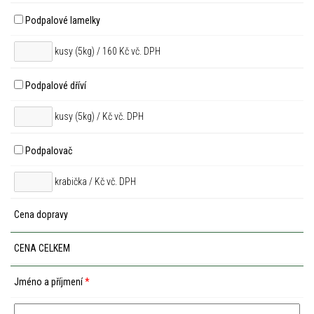
Podpalové lamelky
kusy (5kg) / 160 Kč vč. DPH
Podpalové dříví
kusy (5kg) /
Kč vč. DPH
Podpalovač
krabička /
Kč vč. DPH
Cena dopravy
CENA CELKEM
Jméno a příjmení
*