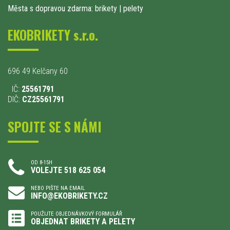
Města s dopravou zdarma: brikety
|
pelety
EKOBRIKETY s.r.o.
696 49 Kelčany 60
IČ:
25561791
DIČ:
CZ25561791
SPOJTE SE S NÁMI
OD 8-15H
VOLEJTE 518 625 054
NEBO PIŠTE NA EMAIL
INFO@EKOBRIKETY.CZ
POUŽIJTE OBJEDNÁVKOVÝ FORMULÁŘ
OBJEDNAT BRIKETY A PELETY