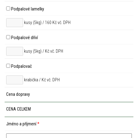
Podpalové lamelky
kusy (5kg) / 160 Kč vč. DPH
Podpalové dříví
kusy (5kg) /
Kč vč. DPH
Podpalovač
krabička /
Kč vč. DPH
Cena dopravy
CENA CELKEM
Jméno a příjmení
*