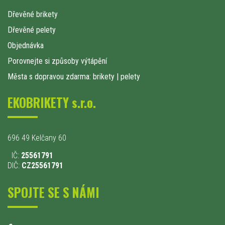
Dřevěné brikety
Dřevěné pelety
Objednávka
Porovnejte si způsoby výtápění
Města s dopravou zdarma: brikety
|
pelety
EKOBRIKETY s.r.o.
696 49 Kelčany 60
IČ:
25561791
DIČ:
CZ25561791
SPOJTE SE S NÁMI