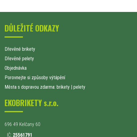
DŮLEŽITÉ ODKAZY
Dřevěné brikety
Dřevěné pelety
Objednávka
Porovnejte si způsoby výtápění
Města s dopravou zdarma: brikety
|
pelety
EKOBRIKETY s.r.o.
696 49 Kelčany 60
IČ:
25561791