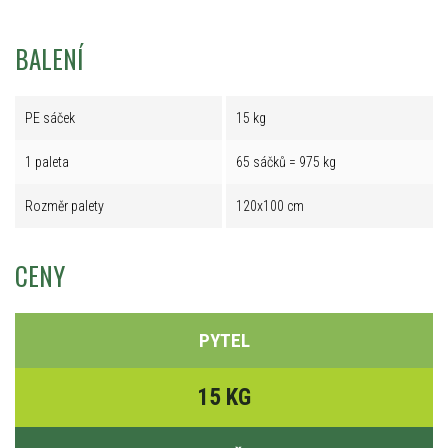
BALENÍ
PE sáček
15 kg
1 paleta
65 sáčků = 975 kg
Rozměr palety
120x100 cm
CENY
PYTEL
15 KG